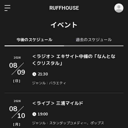
ロ
RUFFHOUSE
イベント
今後のスケジュール
過去のスケジュール
＜ラジオ＞ エキサイト中條の「なんとな
2026
くクリスタル」
08
09
21:30
[
]
日
ジャンル：バラエティ
2026
＜ライブ＞ 三浦マイルド
08
10
19:00
ジャンル：スタンダップコメディー、ポップス
[
]
月