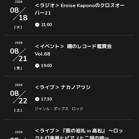
2026
＜ラジオ＞ Eroise Kaponoのクロスオー
08
バー21
18
21:00
[
]
火
2026
＜イベント＞ 噂のレコード鑑賞会
08
Vol.68
21
19:00
[
]
金
2026
＜ライブ＞ ナカノアツシ
08
22
17:30
ジャンル：ポップス、ロック
[
]
土
＜ライブ＞ 『風の巡礼 in 高松』 〜ロッ
2026
クと打楽器とピアノと二胡の旅〜