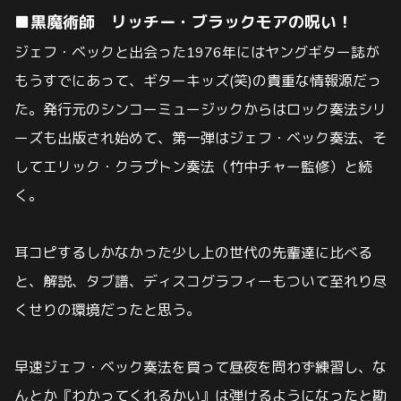
■黒魔術師 リッチー・ブラックモアの呪い！
ジェフ・ベックと出会った1976年にはヤングギター誌が
もうすでにあって、ギターキッズ(笑)の貴重な情報源だっ
た。
発行元のシンコーミュージックからはロック奏法シリ
ーズも出版され始めて、第一弾はジェフ・ベック奏法、そ
して
エリック・クラプトン奏法（竹中チャー監修）と続
く。
耳コピするしかなかった少し上の世代の先輩達に比べる
と、解説、タブ譜、ディスコグラフィーもついて至れり尽
くせり
の環境だったと思う。
早速ジェフ・ベック奏法を買って昼夜を問わず練習し、な
んとか『わかってくれるかい』は弾けるようになったと勘