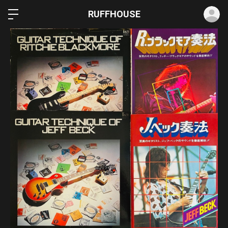
ロ
RUFFHOUSE