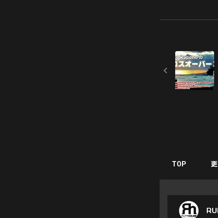
TOP
更
RU