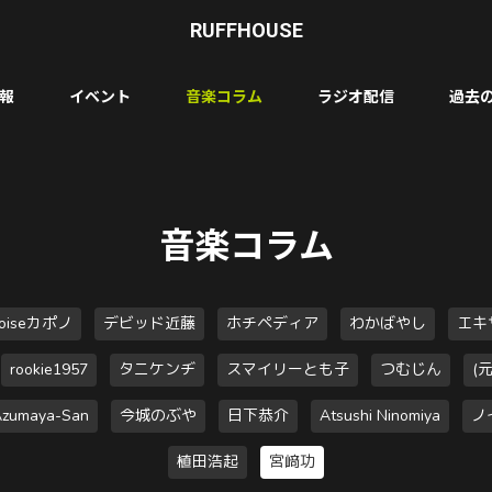
RUFFHOUSE
報
イベント
音楽コラム
ラジオ配信
過去
音楽コラム
loiseカポノ
デビッド近藤
ホチペディア
わかばやし
エキ
rookie1957
タニケンヂ
スマイリーとも子
つむじん
(
zumaya-San
今城のぶや
日下恭介
Atsushi Ninomiya
ノ
植田浩起
宮﨑功