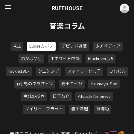
ロ
RUFFHOUSE
音楽コラム
ALL
Eloiseカポノ
デビッド近藤
ホチペディア
わかばやし
エキサイト中條
blackriver_k5
rookie1957
タニケンヂ
スマイリーとも子
つむじん
(元)島のクラプトン
嶋田エイジ
Azumaya-San
今城のぶや
日下恭介
Atsushi Ninomiya
ノイリー・プラット
植田浩起
宮﨑功