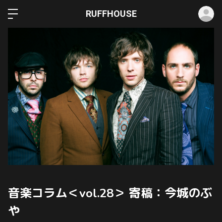
ロ
RUFFHOUSE
音楽コラム＜vol.28＞ 寄稿：今城のぶ
や