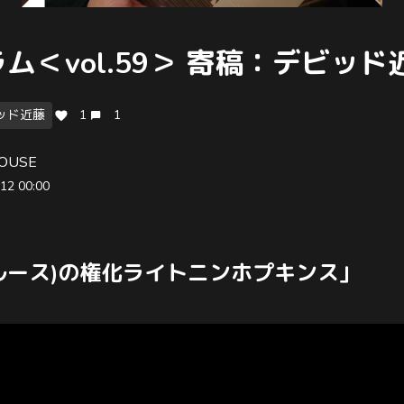
ム＜vol.59＞ 寄稿：デビッド
ッド近藤
1
1
OUSE
12 00:00
ルース)の権化ライトニンホプキンス｣