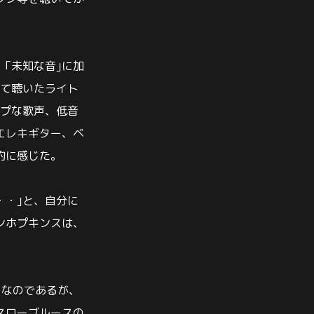
「未知な音｣に加
めて聴いたライト
ープな歌声、低音
エレキギター、ベ
的に感じた。
・・｣と、自分に
ンホプキンスは、
りなのであるが、
スローブルースの