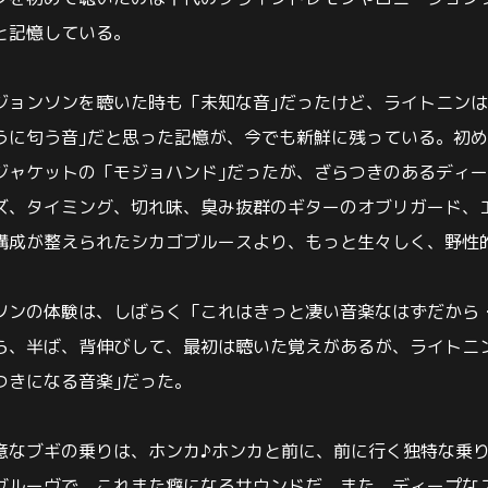
と記憶している。
ジョンソンを聴いた時も「未知な音｣だったけど、ライトニンは
うに匂う音｣だと思った記憶が、今でも新鮮に残っている。初
ジャケットの「モジョハンド｣だったが、ざらつきのあるディ
ズ、タイミング、切れ味、臭み抜群のギターのオブリガード、
構成が整えられたシカゴブルースより、もっと生々しく、野性
ソンの体験は、しばらく「これはきっと凄い音楽なはずだから
ら、半ば、背伸びして、最初は聴いた覚えがあるが、ライトニ
つきになる音楽｣だった。
意なブギの乗りは、ホンカ♪ホンカと前に、前に行く独特な乗
グルーヴで、これまた癖になるサウンドだ。また、ディープな