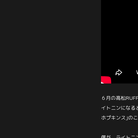
６月の高松RUF
イトニンになる
ホプキンス｣の
僕が、ライトニ