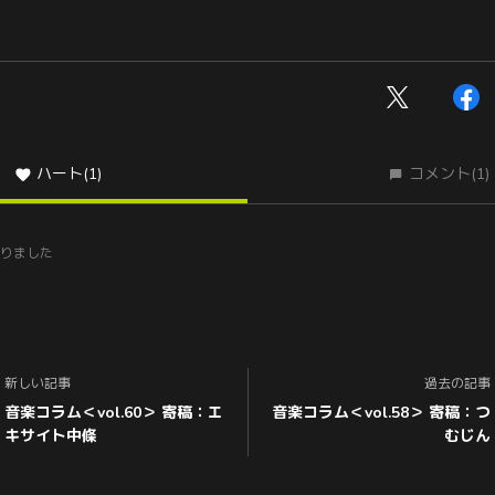
ハート
(1)
コメント
(1)
りました
新しい記事
過去の記事
音楽コラム＜vol.60＞ 寄稿：エ
音楽コラム＜vol.58＞ 寄稿：つ
キサイト中條
むじん