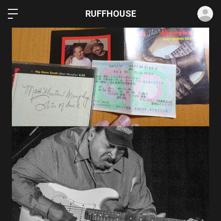
ロ
RUFFHOUSE