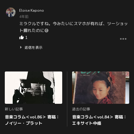
Eloise Kapono
4年前
ミラクルですね。今みたいにスマホが有れば、ツーショッ
ト撮れたのに😅
1
返信を表示
新しい記事
過去の記事
音楽コラム＜vol.86＞ 寄稿：
音楽コラム＜vol.84＞ 寄稿：
ノイリー・プラット
エキサイト中條